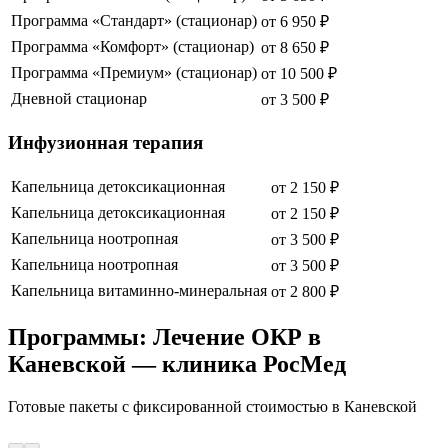
Программа «Стандарт» (стационар)
от
6 950
₽
Программа «Комфорт» (стационар)
от
8 650
₽
Программа «Премиум» (стационар)
от
10 500
₽
Дневной стационар
от
3 500
₽
Инфузионная терапия
Капельница детоксикационная
от
2 150
₽
Капельница детоксикационная
от
2 150
₽
Капельница ноотропная
от
3 500
₽
Капельница ноотропная
от
3 500
₽
Капельница витаминно-минеральная
от
2 800
₽
Программы: Лечение ОКР в
Каневской — клиника РосМед
Готовые пакеты с фиксированной стоимостью
в Каневской