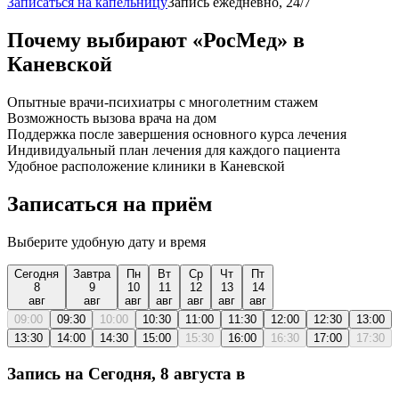
Записаться на капельницу
Запись ежедневно, 24/7
Почему выбирают «РосМед» в
Каневской
Опытные врачи-психиатры с многолетним стажем
Возможность вызова врача на дом
Поддержка после завершения основного курса лечения
Индивидуальный план лечения для каждого пациента
Удобное расположение клиники в Каневской
Записаться на приём
Выберите удобную дату и время
Сегодня
Завтра
Пн
Вт
Ср
Чт
Пт
8
9
10
11
12
13
14
авг
авг
авг
авг
авг
авг
авг
09:00
09:30
10:00
10:30
11:00
11:30
12:00
12:30
13:00
13:30
14:00
14:30
15:00
15:30
16:00
16:30
17:00
17:30
Запись на
Сегодня, 8 августа
в