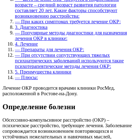
возрасте – средний возраст развития патологии
составляет 20 лет. Какие факторы способствуют
возникновению расстройства:
—
При каких симптомах требуется лечение ОКР:
3.
Диагностика
—
Популярные методы диагностики для назначения
лечения ОКР в клинике:
4.
Лечение
—
Препараты для лечения ОКР:
—
При отсутствии сопутствующих тяжелых
психиатрических заболеваний используются такие
психотерапевтические методы лечения ОКР:
5.
Преимущества клиники
—
Плюсы:
Лечение ОКР проводится врачами клиники РосМед,
расположенной в Ростове-на-Дону.
Определение болезни
Обсессивно-компульсивное расстройство (ОКР) –
психическое расстройство, требующее лечения. Заболевание
сопровождается возникновением повторяющихся и
устойчивых нежелательных и навязчивых мыслей,